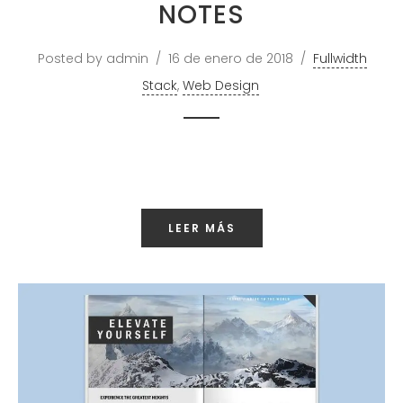
NOTES
WILFREDO
TORRES ORTÍZ
Posted by admin
16 de enero de 2018
Fullwidth
ING. COM
Stack
,
Web Design
CONTÁCTAME
LEER MÁS