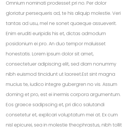
Omnium nominati prodesset pri no. Per dolor
WILFREDO
gloriatur persequeris ad, te his aliquip molestie. Veri
TORRES ORTÍZ
ING. CO
tantas ad usu, mel ne sonet quaeque assueverit.
Enim eruditi euripidis his et, dictas admodum
CONTÁCTAME
posidonium ei pro. An duo tempor maluisset
honestatis. Lorem ipsum dolor sit amet,
consectetuer adipiscing elit, sed diam nonummy
nibh euismod tincidunt ut laoreet.Est sint magna
mucius te, iudico integre gubergren no vis. Assum
doming et pro, est ei inermis corpora argumentum.
Eos graece sadipscing et, pri dico salutandi
consetetur et, explicari voluptatum mei at. Ex cum
nisl epicurei, sea in molestie theophrastus, nibh tollit